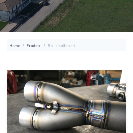
/
/
Home
Prodotti
Bivi e collettori